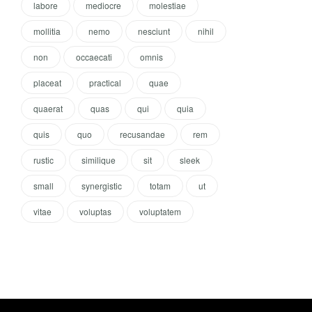
labore
mediocre
molestiae
mollitia
nemo
nesciunt
nihil
non
occaecati
omnis
placeat
practical
quae
quaerat
quas
qui
quia
quis
quo
recusandae
rem
rustic
similique
sit
sleek
small
synergistic
totam
ut
vitae
voluptas
voluptatem