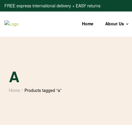
FREE express international delivery + EASY returns
Home
About Us
A
Home
Products tagged “a”