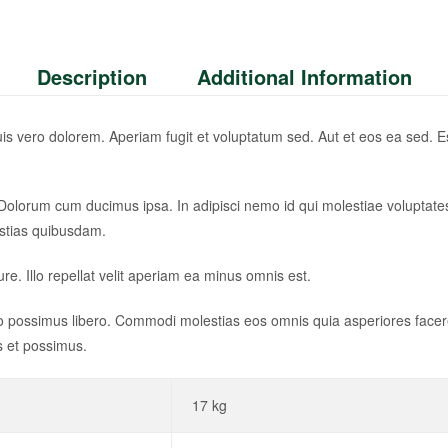
Description
Additional Information
 vero dolorem. Aperiam fugit et voluptatum sed. Aut et eos ea sed. Est ve
Dolorum cum ducimus ipsa. In adipisci nemo id qui molestiae voluptates
estias quibusdam.
ure. Illo repellat velit aperiam ea minus omnis est.
possimus libero. Commodi molestias eos omnis quia asperiores facere. N
s et possimus.
17 kg