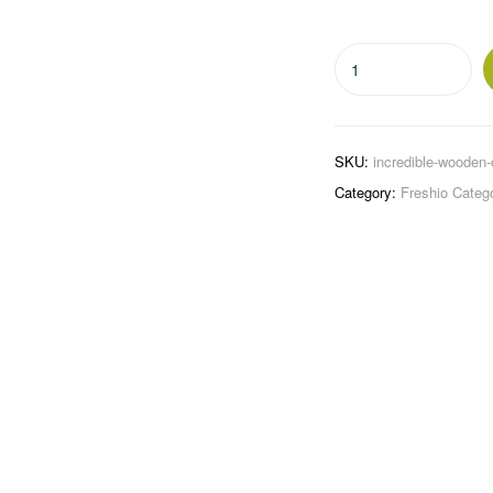
Incredible
Wooden
Coat
quantity
SKU:
incredible-wooden
Category:
Freshio Categ