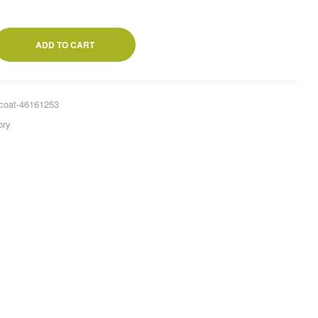
ADD TO CART
-coat-46161253
ory