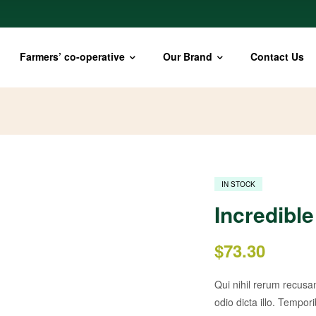
Farmers’ co-operative
Our Brand
Contact Us
IN STOCK
Incredibl
$
73.30
Qui nihil rerum recusa
odio dicta illo. Tempor