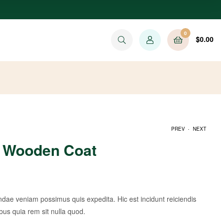
0
$
0.00
.
PREV
NEXT
e Wooden Coat
$
642.59
$
173.81
ndae veniam possimus quis expedita. Hic est incidunt reiciendis
ibus quia rem sit nulla quod.